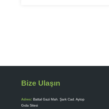
Posts
navigation
Bize Ulaşın
Adres:
Battal Gazi Mah. Şark Cad. Aytop
Gıda Sitesi