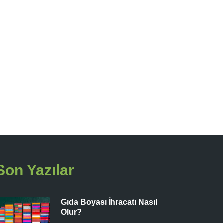
Son Yazılar
Gıda Boyası İhracatı Nasıl
Olur?