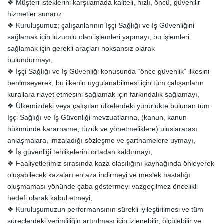
❖ Müşteri isteklerini karşılamada kaliteli, hızlı, öncü, güvenilir
hizmetler sunarız.
❖ Kuruluşumuz; çalışanlarının İşçi Sağlığı ve İş Güvenliğini
sağlamak için lüzumlu olan işlemleri yapmayı, bu işlemleri
sağlamak için gerekli araçları noksansız olarak
bulundurmayı,
❖ İşçi Sağlığı ve İş Güvenliği konusunda “önce güvenlik” ilkesini
benimseyerek, bu ilkenin uygulanabilmesi için tüm çalışanların
kurallara riayet etmesini sağlamak için farkındalık sağlamayı,
❖ Ülkemizdeki veya çalışılan ülkelerdeki yürürlükte bulunan tüm
İşçi Sağlığı ve İş Güvenliği mevzuatlarına, (kanun, kanun
hükmünde kararname, tüzük ve yönetmeliklere) uluslararası
anlaşmalara, imzaladığı sözleşme ve şartnamelere uymayı,
❖ İş güvenliği tehlikelerini ortadan kaldırmayı,
❖ Faaliyetlerimiz sırasında kaza olasılığını kaynağında önleyerek
oluşabilecek kazaları en aza indirmeyi ve meslek hastalığı
oluşmaması yönünde çaba göstermeyi vazgeçilmez öncelikli
hedefi olarak kabul etmeyi,
❖ Kuruluşumuzun performansının sürekli iyileştirilmesi ve tüm
süreçlerdeki verimliliğin artırılması için izlenebilir, ölçülebilir ve